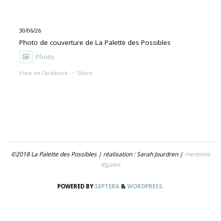
30/06/26
Photo de couverture de La Palette des Possibles
Photo
View on Facebook
·
Share
30/06/26
"UNE PEINTURE PRIMITIVE MAIS PAS TROP"
Exposition de Rolino Gaspari en deux volets :
- 30.06-19.07 : DOG DOG
©2018 La Palette des Possibles | réalisation : Sarah Jourdren |
mentions
- 21.07- 5.09 : TROUVER LE NOM
légales
Photo
POWERED BY
SEPTERA
&
WORDPRESS.
View on Facebook
·
Share