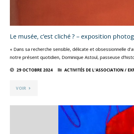
Le musée, c’est cliché ? – exposition phot
« Dans sa recherche sensible, délicate et obsessionnelle d’
notre présent quotidien, Dominique Astoul, passeuse d’hist
29 OCTOBRE 2024
ACTIVITÉS DE L'ASSOCIATION
/
EX
"LE
VOIR
MUSÉE,
C’EST
CLICHÉ