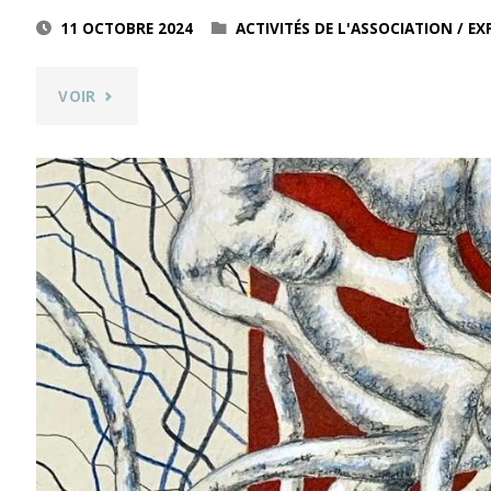
11 OCTOBRE 2024
ACTIVITÉS DE L'ASSOCIATION
/
EX
"ENTREFEUILLES
VOIR
PAPIERS
PEINTS
/
DESSINS"