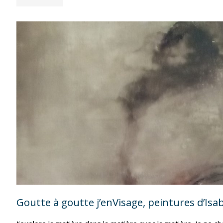
INFANTES,
« UNE
FEMME,
UN
PEINTRE,
UNE
OEUVRE »
(MAÏTÉ
BOYER)"
Goutte à goutte j’enVisage, peintures d’Isa