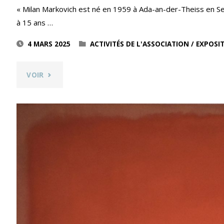
« Milan Markovich est né en 1959 à Ada-an-der-Theiss en Se
à 15 ans …
4 MARS 2025
ACTIVITÉS DE L'ASSOCIATION
/
EXPOSIT
"INTERTWININGS
VOIR
–
MILAN
MARKOVICH"