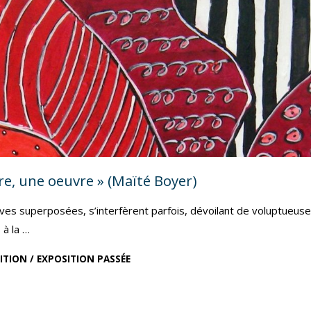
re, une oeuvre » (Maïté Boyer)
sives superposées, s’interfèrent parfois, dévoilant de voluptueus
 à la …
ITION
/
EXPOSITION PASSÉE