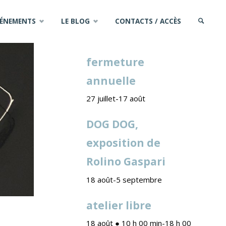
VÉNEMENTS
LE BLOG
CONTACTS / ACCÈS
PROCHAINS ÉVÈNEMENTS
fermeture
SEARCH
annuelle
27 juillet
-
17 août
DOG DOG,
exposition de
Rolino Gaspari
18 août
-
5 septembre
atelier libre
18 août ● 10 h 00 min
-
18 h 00