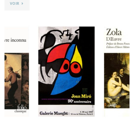
"HUGO
VOIR
RUALES
HUALCA
DANS
PRATIQUE
DES
ARTS"