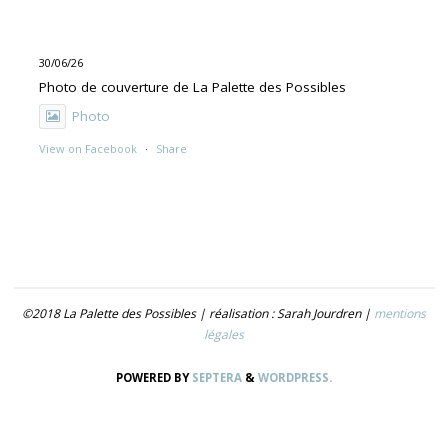
30/06/26
Photo de couverture de La Palette des Possibles
Photo
View on Facebook
·
Share
30/06/26
"UNE PEINTURE PRIMITIVE MAIS PAS TROP"
Exposition de Rolino Gaspari en deux volets :
- 30.06-19.07 : DOG DOG
©2018 La Palette des Possibles | réalisation : Sarah Jourdren |
mentions
- 21.07- 5.09 : TROUVER LE NOM
légales
Photo
POWERED BY
SEPTERA
&
WORDPRESS.
View on Facebook
·
Share