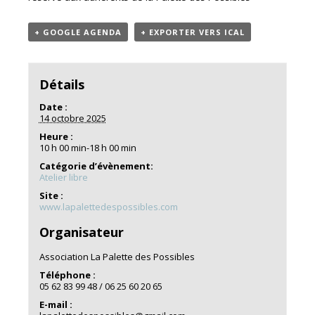
+ GOOGLE AGENDA
+ EXPORTER VERS ICAL
Détails
Date :
14 octobre 2025
Heure :
10 h 00 min-18 h 00 min
Catégorie d’évènement:
Atelier libre
Site :
www.lapalettedespossibles.com
Organisateur
Association La Palette des Possibles
Téléphone :
05 62 83 99 48 / 06 25 60 20 65
E-mail :