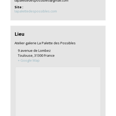
lapalettedespossibles@gmail.com
Site :
lapalettedespossibles.com
Lieu
Atelier-galerie La Palette des Possibles
9 avenue de Lombez
Toulouse
,
31300
France
+ Google Map