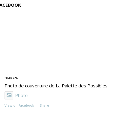
ACEBOOK
30/06/26
Photo de couverture de La Palette des Possibles
Photo
View on Facebook
·
Share
30/06/26
"UNE PEINTURE PRIMITIVE MAIS PAS TROP"