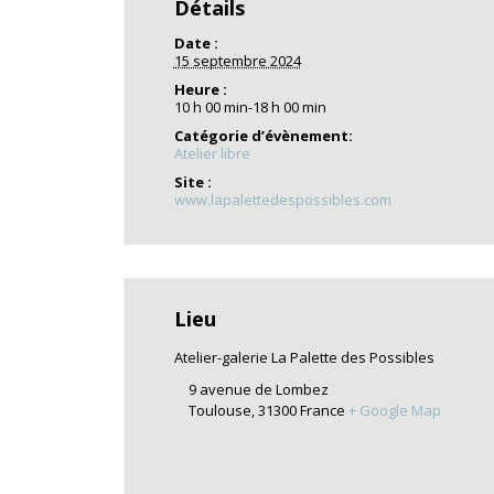
Détails
Date :
15 septembre 2024
Heure :
10 h 00 min-18 h 00 min
Catégorie d’évènement:
Atelier libre
Site :
www.lapalettedespossibles.com
Lieu
Atelier-galerie La Palette des Possibles
9 avenue de Lombez
Toulouse
,
31300
France
+ Google Map