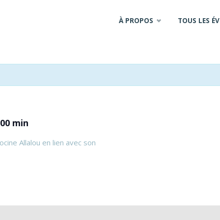
Skip
À PROPOS
TOUS LES É
to
content
 00 min
ocine Allalou en lien avec son