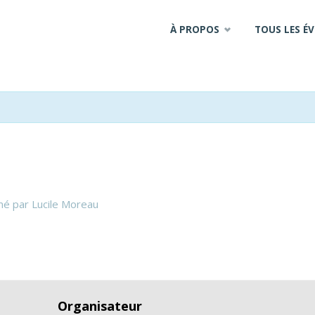
Skip
À PROPOS
TOUS LES É
to
content
é par Lucile Moreau
Organisateur