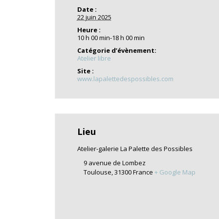
Date :
22 juin 2025
Heure :
10 h 00 min-18 h 00 min
Catégorie d’évènement:
Atelier libre
Site :
www.lapalettedespossibles.com
Lieu
Atelier-galerie La Palette des Possibles
9 avenue de Lombez
Toulouse
,
31300
France
+ Google Map