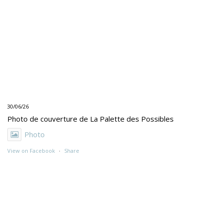
30/06/26
Photo de couverture de La Palette des Possibles
Photo
View on Facebook
·
Share
30/06/26
"UNE PEINTURE PRIMITIVE MAIS PAS TROP"
Exposition de Rolino Gaspari en deux volets :