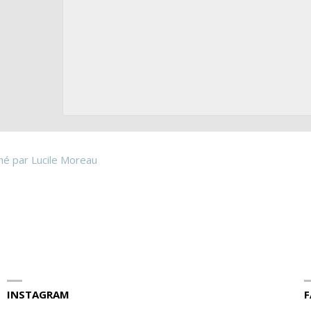
é par Lucile Moreau
INSTAGRAM
F