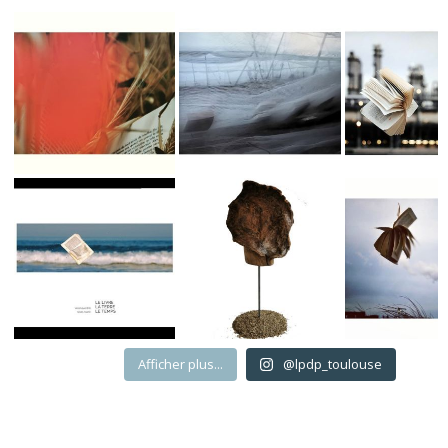
Afficher plus...
@lpdp_toulouse