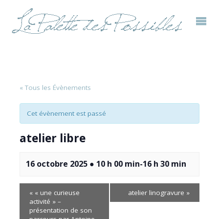
« Tous les Évènements
Cet évènement est passé
atelier libre
16 octobre 2025 ● 10 h 00 min
-
16 h 30 min
«
« une curieuse
atelier linogravure
»
activité » –
présentation de son
parcours par Antoine