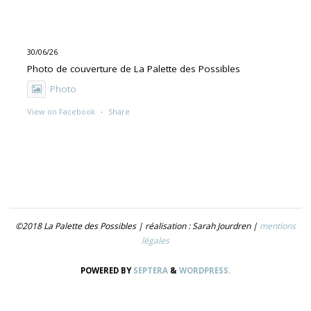
30/06/26
Photo de couverture de La Palette des Possibles
Photo
View on Facebook
·
Share
30/06/26
"UNE PEINTURE PRIMITIVE MAIS PAS TROP"
Exposition de Rolino Gaspari en deux volets :
- 30.06-19.07 : DOG DOG
©2018 La Palette des Possibles | réalisation : Sarah Jourdren |
mentions
- 21.07- 5.09 : TROUVER LE NOM
légales
Photo
POWERED BY
SEPTERA
&
WORDPRESS.
View on Facebook
·
Share