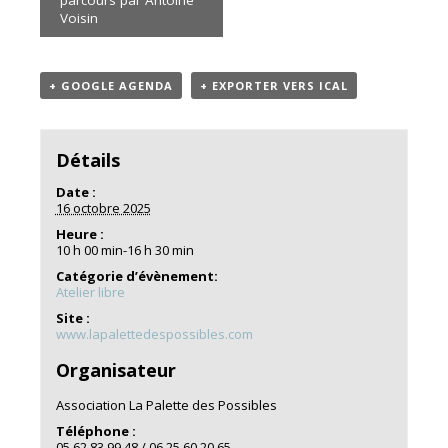
Voisin
+ GOOGLE AGENDA
+ EXPORTER VERS ICAL
Détails
Date :
16 octobre 2025
Heure :
10 h 00 min-16 h 30 min
Catégorie d’évènement:
Atelier libre
Site :
www.lapalettedespossibles.com
Organisateur
Association La Palette des Possibles
Téléphone :
05 62 83 99 48 / 06 25 60 20 65