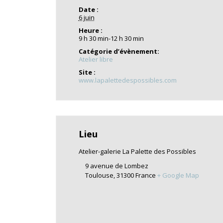
Date :
6 juin
Heure :
9 h 30 min-12 h 30 min
Catégorie d’évènement:
Atelier libre
Site :
www.lapalettedespossibles.com
Lieu
Atelier-galerie La Palette des Possibles
9 avenue de Lombez
Toulouse
,
31300
France
+ Google Map