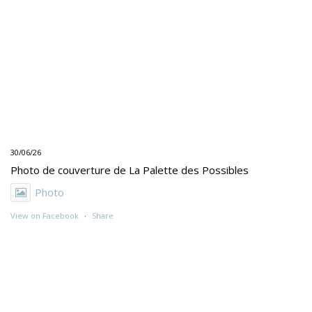
30/06/26
Photo de couverture de La Palette des Possibles
Photo
View on Facebook
·
Share
30/06/26
"UNE PEINTURE PRIMITIVE MAIS PAS TROP"
Exposition de Rolino Gaspari en deux volets :