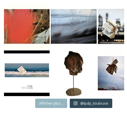
Afficher plus...
@lpdp_toulouse