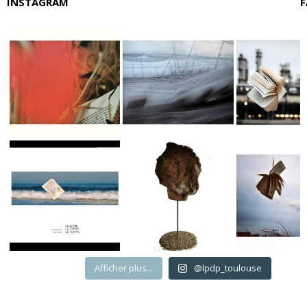
INSTAGRAM
F
Afficher plus...
@lpdp_toulouse