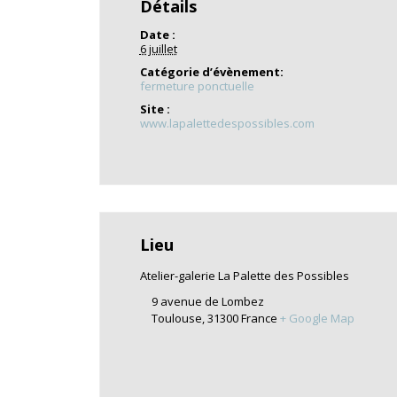
Détails
Date :
6 juillet
Catégorie d’évènement:
fermeture ponctuelle
Site :
www.lapalettedespossibles.com
Lieu
Atelier-galerie La Palette des Possibles
9 avenue de Lombez
Toulouse
,
31300
France
+ Google Map