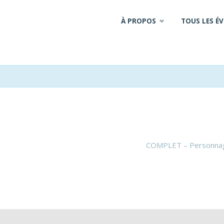
Skip
À PROPOS
TOUS LES É
to
content
COMPLET – Personnage(