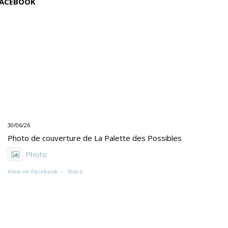
ACEBOOK
30/06/26
Photo de couverture de La Palette des Possibles
Photo
View on Facebook
·
Share
30/06/26
"UNE PEINTURE PRIMITIVE MAIS PAS TROP"