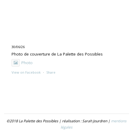
30/06/26
Photo de couverture de La Palette des Possibles
Photo
View on Facebook
·
Share
30/06/26
"UNE PEINTURE PRIMITIVE MAIS PAS TROP"
Exposition de Rolino Gaspari en deux volets :
- 30.06-19.07 : DOG DOG
©2018 La Palette des Possibles | réalisation : Sarah Jourdren |
mentions
- 21.07- 5.09 : TROUVER LE NOM
légales