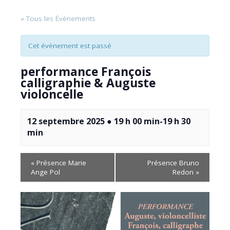
« Tous les Évènements
Cet évènement est passé
performance François
calligraphie & Auguste
violoncelle
12 septembre 2025 ● 19 h 00 min
-
19 h 30
min
«
Présence Marie
Présence Bruno
Ange Pol
Redon
»