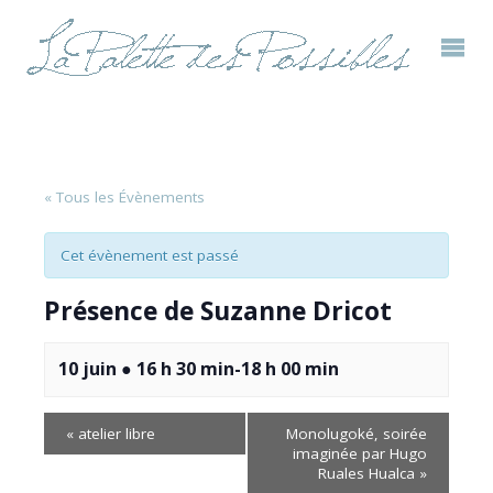
« Tous les Évènements
Cet évènement est passé
Présence de Suzanne Dricot
10 juin ● 16 h 30 min
-
18 h 00 min
«
atelier libre
Monolugoké, soirée
imaginée par Hugo
Ruales Hualca
»