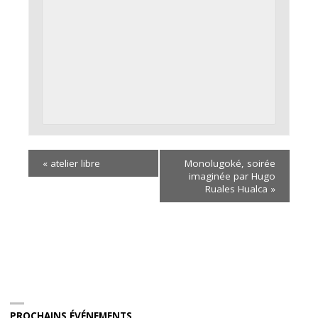
«
atelier libre
Monolugoké, soirée
imaginée par Hugo
Ruales Hualca
»
PROCHAINS ÉVÉNEMENTS