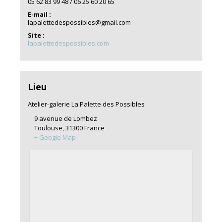
05 62 83 99 48 / 06 25 60 20 65
E-mail :
lapalettedespossibles@gmail.com
Site :
lapalettedespossibles.com
Lieu
Atelier-galerie La Palette des Possibles
9 avenue de Lombez
Toulouse
,
31300
France
+ Google Map