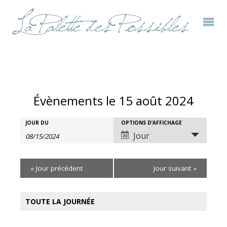
Évènements le 15 août 2024
Rechercher
JOUR DU
OPTIONS D’AFFICHAGE
Recherche
Navigation
Jour
Évènements
et
de
«
Jour précédent
Jour suivant
»
navigation
vues
de
évènement
TOUTE LA JOURNÉE
vues