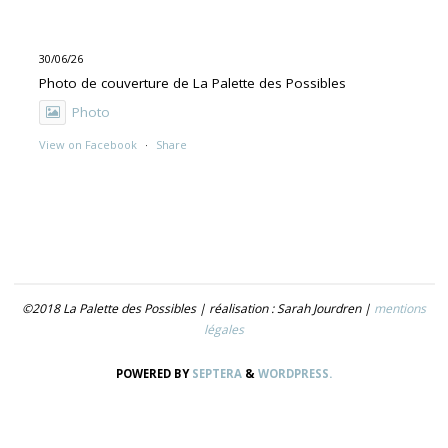
30/06/26
Photo de couverture de La Palette des Possibles
Photo
View on Facebook
·
Share
30/06/26
"UNE PEINTURE PRIMITIVE MAIS PAS TROP"
Exposition de Rolino Gaspari en deux volets :
- 30.06-19.07 : DOG DOG
©2018 La Palette des Possibles | réalisation : Sarah Jourdren |
mentions
- 21.07- 5.09 : TROUVER LE NOM
légales
Photo
POWERED BY
SEPTERA
&
WORDPRESS.
View on Facebook
·
Share