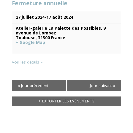
Fermeture annuelle
Évènements
27 juillet 2024
-
17 août 2024
Atelier-galerie La Palette des Possibles,
9
avenue de Lombez
Toulouse
,
31300
France
+ Google Map
Voir les détails »
«
Jour précédent
Jour suivant
»
+ EXPORTER LES ÉVÈNEMENTS