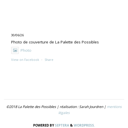
30/06/26
Photo de couverture de La Palette des Possibles
Photo
View on Facebook
·
Share
30/06/26
"UNE PEINTURE PRIMITIVE MAIS PAS TROP"
Exposition de Rolino Gaspari en deux volets :
- 30.06-19.07 : DOG DOG
©2018 La Palette des Possibles | réalisation : Sarah Jourdren |
mentions
- 21.07- 5.09 : TROUVER LE NOM
légales
Photo
POWERED BY
SEPTERA
&
WORDPRESS.