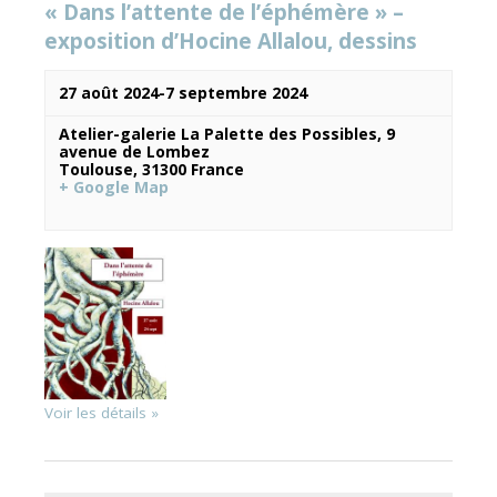
« Dans l’attente de l’éphémère » –
exposition d’Hocine Allalou, dessins
Évènements
27 août 2024
-
7 septembre 2024
Atelier-galerie La Palette des Possibles,
9
avenue de Lombez
Toulouse
,
31300
France
+ Google Map
Voir les détails »