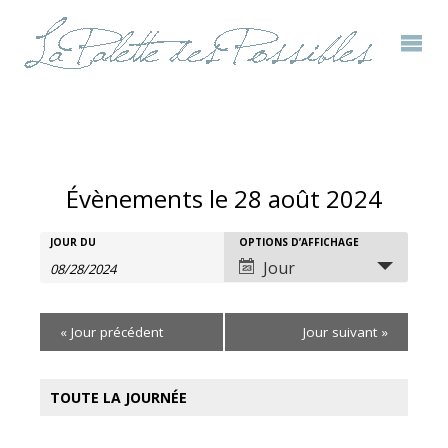
Évènements le 28 août 2024
Rechercher
JOUR DU
OPTIONS D’AFFICHAGE
Recherche
Navigation
Jour
Évènements
et
de
«
Jour précédent
Jour suivant
»
navigation
vues
de
évènement
TOUTE LA JOURNÉE
vues