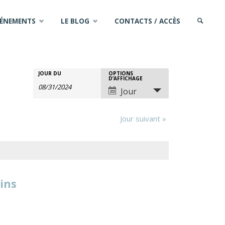
VÉNEMENTS
LE BLOG
CONTACTS / ACCÈS
SEARCH
JOUR DU
OPTIONS
Rechercher
Recherche
Navigation
D’AFFICHAGE
Jour
Évènements
de
et
Jour suivant
»
vues
navigation
évènement
de
sins
vues
Évènements