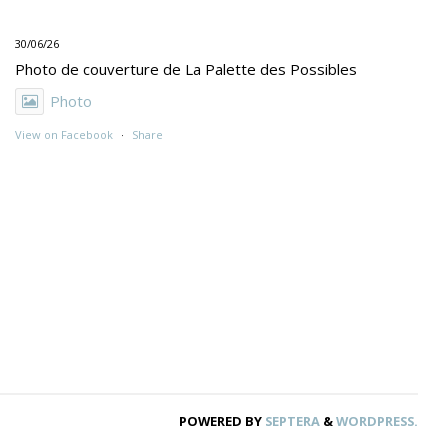
30/06/26
Photo de couverture de La Palette des Possibles
Photo
View on Facebook
·
Share
30/06/26
"UNE PEINTURE PRIMITIVE MAIS PAS TROP"
Exposition de Rolino Gaspari en deux volets :
- 30.06-19.07 : DOG DOG
- 21.07- 5.09 : TROUVER LE NOM
Photo
View on Facebook
·
Share
POWERED BY
SEPTERA
&
WORDPRESS.