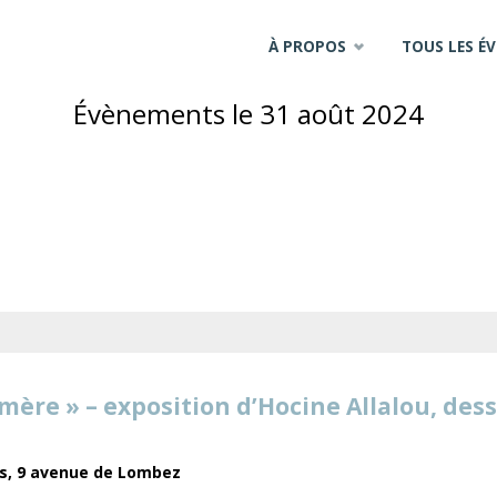
Skip
À PROPOS
TOUS LES É
to
Évènements le 31 août 2024
content
mère » – exposition d’Hocine Allalou, des
es,
9 avenue de Lombez