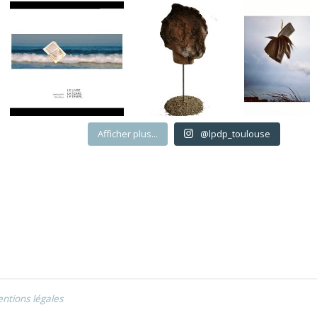
Afficher plus...
@lpdp_toulouse
ntions légales