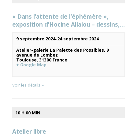
vues
« Dans l’attente de l’éphémère »,
exposition d’Hocine Allalou – dessins,…
Évènements
9 septembre 2024
-
24 septembre 2024
Atelier-galerie La Palette des Possibles,
9
avenue de Lombez
Toulouse
,
31300
France
+ Google Map
Voir les détails »
10 H 00 MIN
Atelier libre