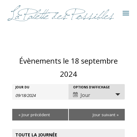
Évènements le 18 septembre
2024
Rechercher
JOUR DU
OPTIONS D’AFFICHAGE
Recherche
Navigation
Jour
Évènements
et
de
«
Jour précédent
Jour suivant
»
navigation
vues
de
évènement
TOUTE LA JOURNÉE