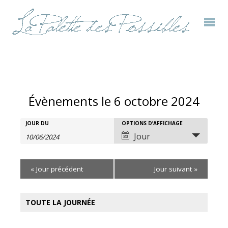
Évènements le 6 octobre 2024
Rechercher
JOUR DU
OPTIONS D’AFFICHAGE
Recherche
Navigation
Jour
Évènements
et
de
«
Jour précédent
Jour suivant
»
navigation
vues
de
évènement
TOUTE LA JOURNÉE
vues