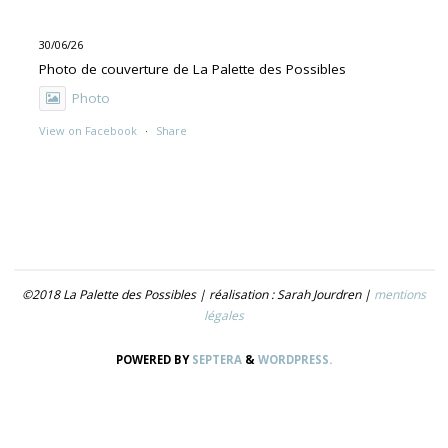
30/06/26
Photo de couverture de La Palette des Possibles
Photo
View on Facebook
·
Share
30/06/26
"UNE PEINTURE PRIMITIVE MAIS PAS TROP"
Exposition de Rolino Gaspari en deux volets :
- 30.06-19.07 : DOG DOG
©2018 La Palette des Possibles | réalisation : Sarah Jourdren |
mentions
- 21.07- 5.09 : TROUVER LE NOM
légales
Photo
POWERED BY
SEPTERA
&
WORDPRESS.
View on Facebook
·
Share
30/06/26