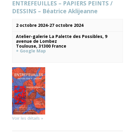
ENTREFEUILLES – PAPIERS PEINTS /
DESSINS – Béatrice Aklijeanne
Évènements
2 octobre 2024
-
27 octobre 2024
Atelier-galerie La Palette des Possibles,
9
avenue de Lombez
Toulouse
,
31300
France
+ Google Map
Voir les détails »