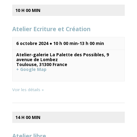
10 H 00 MIN
Atelier Ecriture et Création
6 octobre 2024 ● 10 h 00 min
-
13 h 00 min
Atelier-galerie La Palette des Possibles,
9
avenue de Lombez
Toulouse
,
31300
France
+ Google Map
Voir les détails »
14 H 00 MIN
Atelier libre