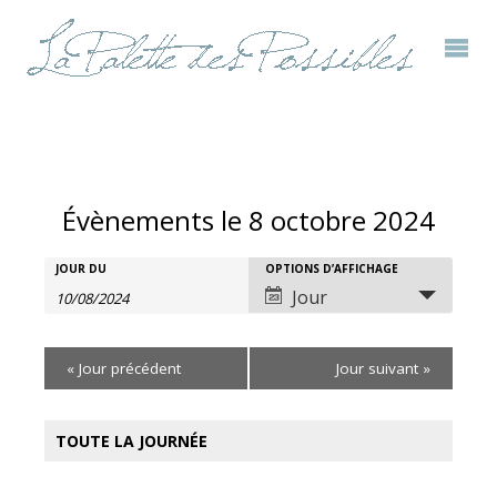
Évènements le 8 octobre 2024
Rechercher
JOUR DU
OPTIONS D’AFFICHAGE
Recherche
Navigation
Jour
Évènements
et
de
«
Jour précédent
Jour suivant
»
navigation
vues
de
évènement
TOUTE LA JOURNÉE
vues