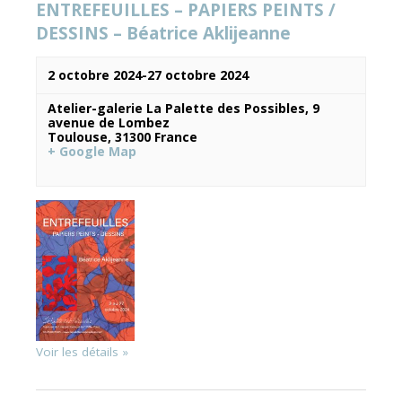
ENTREFEUILLES – PAPIERS PEINTS /
DESSINS – Béatrice Aklijeanne
Évènements
2 octobre 2024
-
27 octobre 2024
Atelier-galerie La Palette des Possibles,
9
avenue de Lombez
Toulouse
,
31300
France
+ Google Map
Voir les détails »