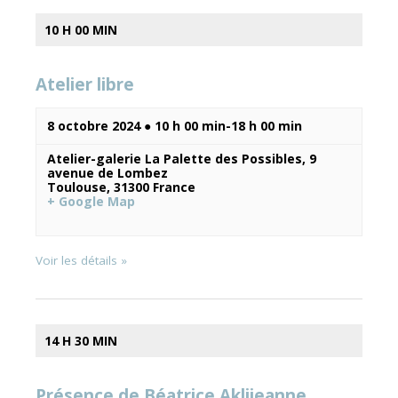
10 H 00 MIN
Atelier libre
8 octobre 2024 ● 10 h 00 min
-
18 h 00 min
Atelier-galerie La Palette des Possibles,
9
avenue de Lombez
Toulouse
,
31300
France
+ Google Map
Voir les détails »
14 H 30 MIN
Présence de Béatrice Aklijeanne