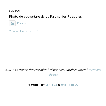
30/06/26
Photo de couverture de La Palette des Possibles
Photo
View on Facebook
·
Share
30/06/26
"UNE PEINTURE PRIMITIVE MAIS PAS TROP"
Exposition de Rolino Gaspari en deux volets :
- 30.06-19.07 : DOG DOG
©2018 La Palette des Possibles | réalisation : Sarah Jourdren |
mentions
- 21.07- 5.09 : TROUVER LE NOM
légales
Photo
POWERED BY
SEPTERA
&
WORDPRESS.
View on Facebook
·
Share
30/06/26