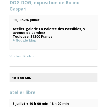
DOG DOG, exposition de Rolino
Gaspari
Évènements
30 juin
-
26 juillet
Atelier-galerie La Palette des Possibles,
9
avenue de Lombez
Toulouse
,
31300
France
+ Google Map
Voir les détails »
10 H 00 MIN
atelier libre
5 juillet ● 10 h 00 min
-
18 h 00 min