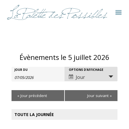
Évènements le 5 juillet 2026
Rechercher
JOUR DU
OPTIONS D’AFFICHAGE
Recherche
Navigation
Jour
Évènements
et
de
«
Jour précédent
Jour suivant
»
navigation
vues
de
évènement
TOUTE LA JOURNÉE
vues