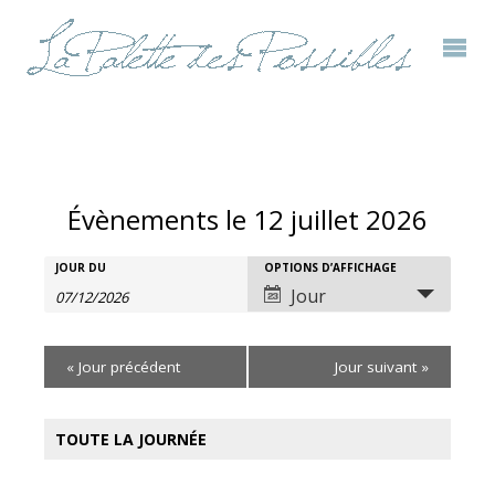
Évènements le 12 juillet 2026
Rechercher
JOUR DU
OPTIONS D’AFFICHAGE
Recherche
Navigation
Jour
Évènements
et
de
«
Jour précédent
Jour suivant
»
navigation
vues
de
évènement
TOUTE LA JOURNÉE
vues