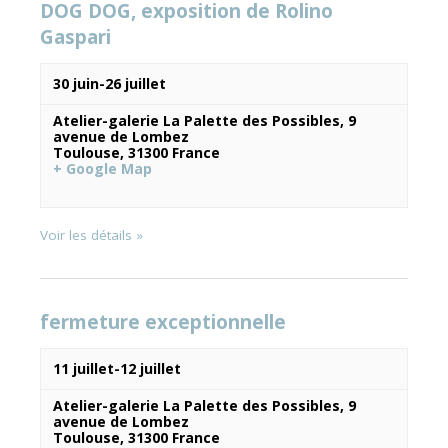
DOG DOG, exposition de Rolino
Gaspari
Évènements
30 juin
-
26 juillet
Atelier-galerie La Palette des Possibles,
9
avenue de Lombez
Toulouse
,
31300
France
+ Google Map
Voir les détails »
fermeture exceptionnelle
11 juillet
-
12 juillet
Atelier-galerie La Palette des Possibles,
9
avenue de Lombez
Toulouse
,
31300
France