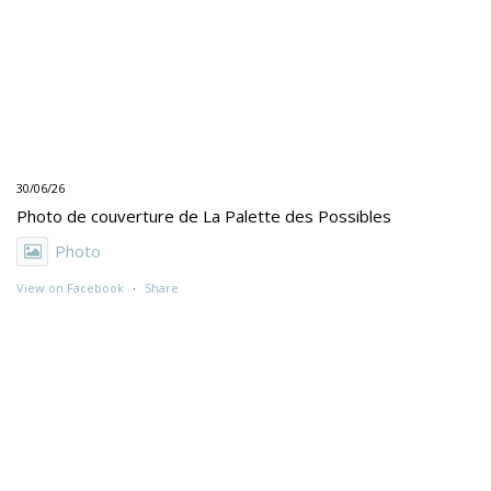
30/06/26
Photo de couverture de La Palette des Possibles
Photo
View on Facebook
·
Share
30/06/26
"UNE PEINTURE PRIMITIVE MAIS PAS TROP"
Exposition de Rolino Gaspari en deux volets :
- 30.06-19.07 : DOG DOG