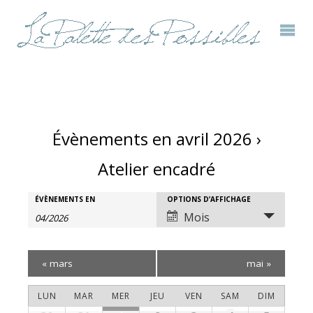
Évènements en avril 2026
›
Atelier encadré
Rechercher
ÉVÈNEMENTS EN
OPTIONS D’AFFICHAGE
Recherche
Navigation
Mois
Évènements
et
de
«
mars
mai
»
navigation
vues
Calendrier
LUN
MAR
MER
JEU
VEN
SAM
DIM
de
évènement
Calendrier