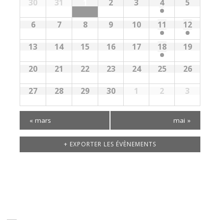
30
31
1
2
3
4
5
de
de
vues
Évènements
6
7
8
9
10
11
12
Évènements
Évènements
13
14
15
16
17
18
19
20
21
22
23
24
25
26
27
28
29
30
1
2
3
«
mars
mai
»
+ EXPORTER LES ÉVÈNEMENTS