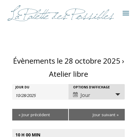
Évènements le 28 octobre 2025
›
Atelier libre
Rechercher
JOUR DU
OPTIONS D’AFFICHAGE
Recherche
Navigation
Jour
Évènements
et
de
«
Jour précédent
Jour suivant
»
navigation
vues
de
évènement
10 H 00 MIN