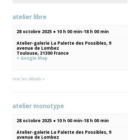
vues
atelier libre
Évènements
28 octobre 2025 ● 10 h 00 min
-
18 h 00 min
Atelier-galerie La Palette des Possibles,
9
avenue de Lombez
Toulouse
,
31300
France
+ Google Map
Voir les détails »
atelier monotype
28 octobre 2025 ● 10 h 00 min
-
18 h 00 min
Atelier-galerie La Palette des Possibles,
9
avenue de Lombez