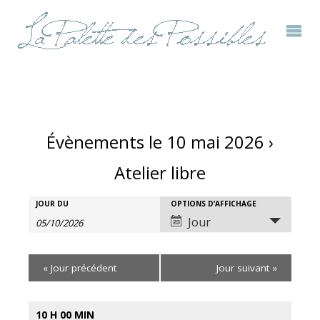
Évènements le 10 mai 2026
›
Atelier libre
Rechercher
JOUR DU
OPTIONS D’AFFICHAGE
Recherche
Navigation
Jour
Évènements
et
de
«
Jour précédent
Jour suivant
»
navigation
vues
de
évènement
10 H 00 MIN