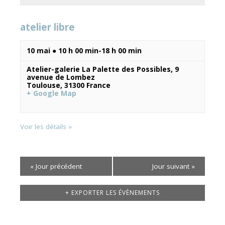
vues
atelier libre
Évènements
10 mai ● 10 h 00 min
-
18 h 00 min
Atelier-galerie La Palette des Possibles,
9
avenue de Lombez
Toulouse
,
31300
France
+ Google Map
Voir les détails »
«
Jour précédent
Jour suivant
»
+ EXPORTER LES ÉVÈNEMENTS