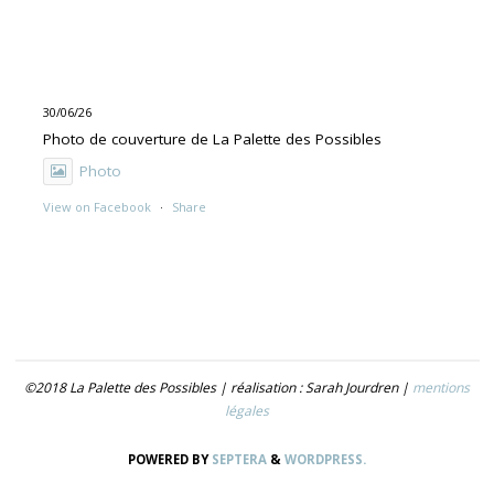
30/06/26
Photo de couverture de La Palette des Possibles
Photo
View on Facebook
·
Share
30/06/26
"UNE PEINTURE PRIMITIVE MAIS PAS TROP"
Exposition de Rolino Gaspari en deux volets :
- 30.06-19.07 : DOG DOG
©2018 La Palette des Possibles | réalisation : Sarah Jourdren |
mentions
- 21.07- 5.09 : TROUVER LE NOM
légales
Photo
POWERED BY
SEPTERA
&
WORDPRESS.
View on Facebook
·
Share