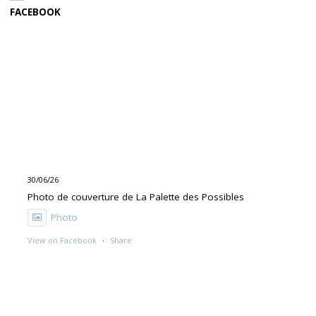
FACEBOOK
30/06/26
Photo de couverture de La Palette des Possibles
Photo
View on Facebook
·
Share
30/06/26
"UNE PEINTURE PRIMITIVE MAIS PAS TROP"