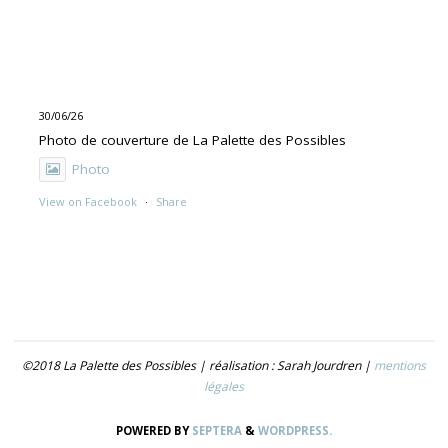
30/06/26
Photo de couverture de La Palette des Possibles
Photo
View on Facebook
·
Share
30/06/26
"UNE PEINTURE PRIMITIVE MAIS PAS TROP"
Exposition de Rolino Gaspari en deux volets :
- 30.06-19.07 : DOG DOG
©2018 La Palette des Possibles | réalisation : Sarah Jourdren |
mentions
- 21.07- 5.09 : TROUVER LE NOM
légales
Photo
POWERED BY
SEPTERA
&
WORDPRESS.
View on Facebook
·
Share