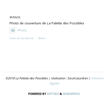
30/06/26
Photo de couverture de La Palette des Possibles
Photo
View on Facebook
·
Share
30/06/26
"UNE PEINTURE PRIMITIVE MAIS PAS TROP"
Exposition de Rolino Gaspari en deux volets :
- 30.06-19.07 : DOG DOG
©2018 La Palette des Possibles | réalisation : Sarah Jourdren |
mentions
- 21.07- 5.09 : TROUVER LE NOM
légales
Photo
POWERED BY
SEPTERA
&
WORDPRESS.
View on Facebook
·
Share