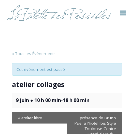
« Tous les Évènements
Cet évènement est passé
atelier collages
9 juin ● 10 h 00 min
-
18 h 00 min
«
atelier libre
présence de Bruno
Puel à l’hôtel Ibis Style
Toulouse Centre
Canal du Midi
»