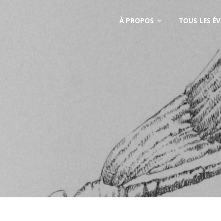
Skip
À PROPOS
TOUS LES É
to
content