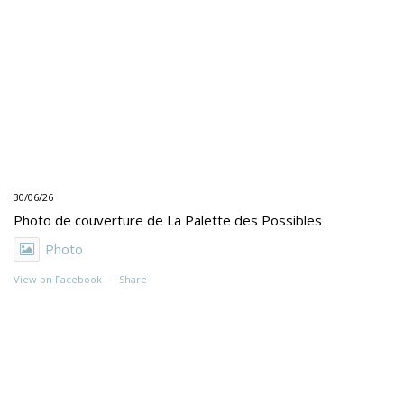
30/06/26
Photo de couverture de La Palette des Possibles
Photo
View on Facebook
·
Share
30/06/26
"UNE PEINTURE PRIMITIVE MAIS PAS TROP"
Exposition de Rolino Gaspari en deux volets :