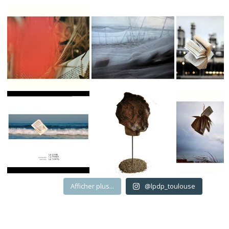
Afficher plus...
@lpdp_toulouse