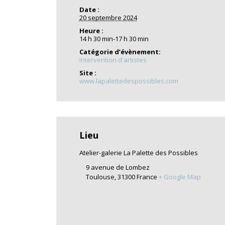
Date :
20 septembre 2024
Heure :
14 h 30 min-17 h 30 min
Catégorie d’évènement:
Intervention d'artistes
Site :
www.lapalettedespossibles.com
Lieu
Atelier-galerie La Palette des Possibles
9 avenue de Lombez
Toulouse
,
31300
France
+ Google Map