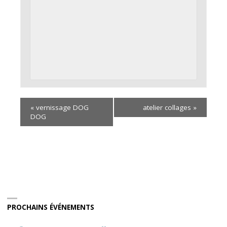
«
vernissage DOG
atelier collages
»
DOG
PROCHAINS ÉVÉNEMENTS