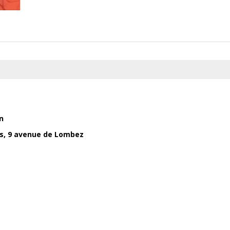
n
es,
9 avenue de Lombez