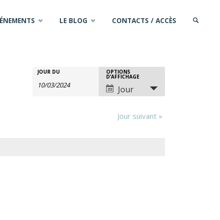
VÉNEMENTS
LE BLOG
CONTACTS / ACCÈS
SEARCH
JOUR DU
OPTIONS
Rechercher
Recherche
Navigation
D’AFFICHAGE
Jour
Évènements
de
et
Jour suivant
»
vues
navigation
évènement
de
vues
Évènements