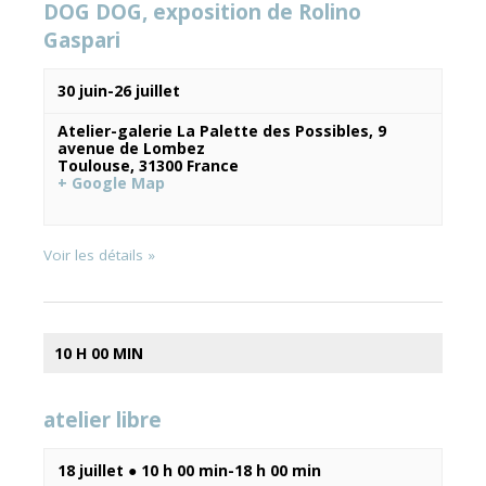
DOG DOG, exposition de Rolino
Gaspari
Évènements
30 juin
-
26 juillet
Atelier-galerie La Palette des Possibles,
9
avenue de Lombez
Toulouse
,
31300
France
+ Google Map
Voir les détails »
10 H 00 MIN
atelier libre
18 juillet ● 10 h 00 min
-
18 h 00 min