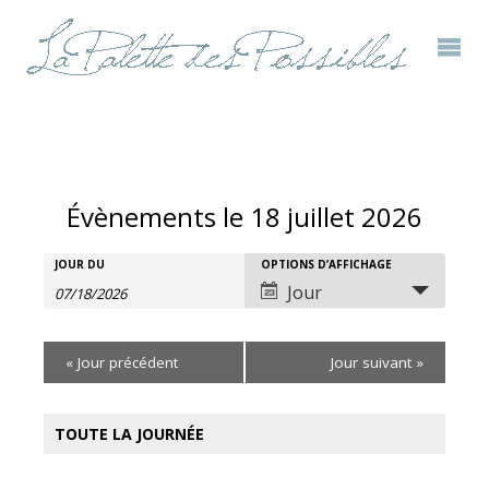
Évènements le 18 juillet 2026
Rechercher
JOUR DU
OPTIONS D’AFFICHAGE
Recherche
Navigation
Jour
Évènements
et
de
«
Jour précédent
Jour suivant
»
navigation
vues
de
évènement
TOUTE LA JOURNÉE
vues