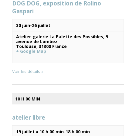
DOG DOG, exposition de Rolino
Gaspari
Évènements
30 juin
-
26 juillet
Atelier-galerie La Palette des Possibles,
9
avenue de Lombez
Toulouse
,
31300
France
+ Google Map
Voir les détails »
10 H 00 MIN
atelier libre
19 juillet ● 10 h 00 min
-
18 h 00 min