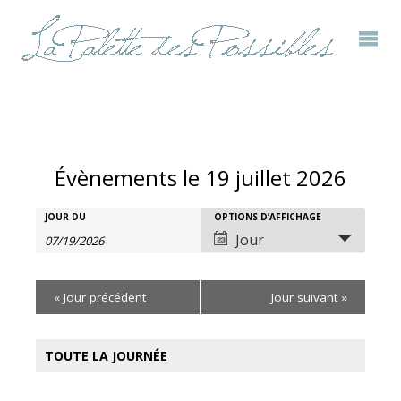
Évènements le 19 juillet 2026
Rechercher
JOUR DU
OPTIONS D’AFFICHAGE
Recherche
Navigation
Jour
Évènements
et
de
«
Jour précédent
Jour suivant
»
navigation
vues
de
évènement
TOUTE LA JOURNÉE
vues