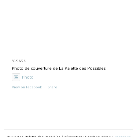
30/06/26
Photo de couverture de La Palette des Possibles
Photo
View on Facebook
·
Share
30/06/26
"UNE PEINTURE PRIMITIVE MAIS PAS TROP"
Exposition de Rolino Gaspari en deux volets :
- 30.06-19.07 : DOG DOG