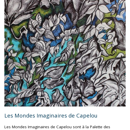
MONDE
–
BARBARA
LOW
&
MARTINE
BORDENAVE"
Les Mondes Imaginaires de Capelou
Les Mondes Imaginaires de Capelou sont à la Palette des