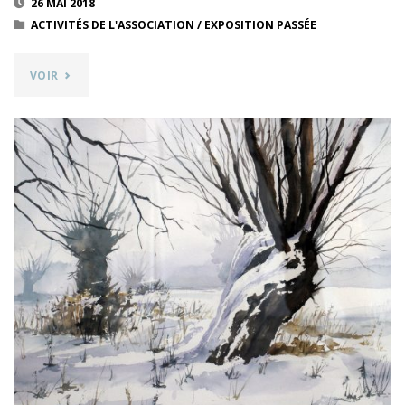
26 MAI 2018
ACTIVITÉS DE L'ASSOCIATION
/
EXPOSITION PASSÉE
"JACQUELINE
VOIR
DUBRULLE
–
PORTRAITS
ET
PAYSAGES"