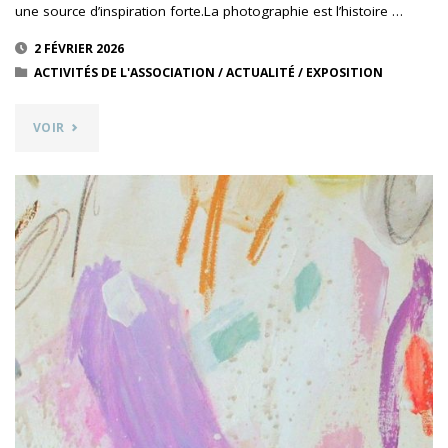
une source d’inspiration forte.La photographie est l’histoire …
2 FÉVRIER 2026
ACTIVITÉS DE L'ASSOCIATION
/
ACTUALITÉ
/
EXPOSITION
"RENTRER
VOIR
DANS
L’IMAGE
–
INSTALLATION
PHOTOGRAPHIQUE
DE
NICOLE
CONGARD"