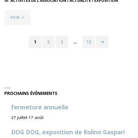
ACTIVITÉS DE L'ASSOCIATION
/
ACTUALITÉ
/
EXPOSITION
"FRANBOISE,
VOIR
ÉPISODES
SUCCESSIFS
1
2
3
…
13
Navigation
–
des
MISE
articles
EN
SCÈNE
PROCHAINS ÉVÈNEMENTS
MARCO"
fermeture annuelle
27 juillet
-
17 août
DOG DOG, exposition de Rolino Gaspari