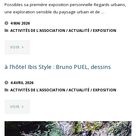
Possibles sa première exposition personnelle Regards urbains,
une exploration sensible du paysage urbain et de …
4 MAI 2026
ACTIVITÉS DE L'ASSOCIATION
/
ACTUALITÉ
/
EXPOSITION
"REGARDS
VOIR
URBAINS,
à l’hôtel Ibis Style : Bruno PUEL, dessins
PHOTOGRAPHIE
4 AVRIL 2026
ET
ACTIVITÉS DE L'ASSOCIATION
/
ACTUALITÉ
/
EXPOSITION
FIL
"À
VOIR
–
L’HÔTEL
ORIKUB"
IBIS