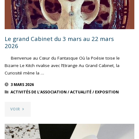
26
AVRIL
2026"
Le grand Cabinet du 3 mars au 22 mars
2026
Bienvenue au Cœur du Fantasque Où la Poésie toise le
Bizarre Le Kitch rivalise avec l’Etrange Au Grand Cabinet, la
Curiosité mène la …
3 MARS 2026
ACTIVITÉS DE L'ASSOCIATION
/
ACTUALITÉ
/
EXPOSITION
"LE
VOIR
GRAND
CABINET