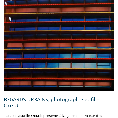
–
ROLINO
GASPARI"
REGARDS URBAINS, photographie et fil –
Orikub
L’artiste visuelle OriKub présente à la galerie La Palette des