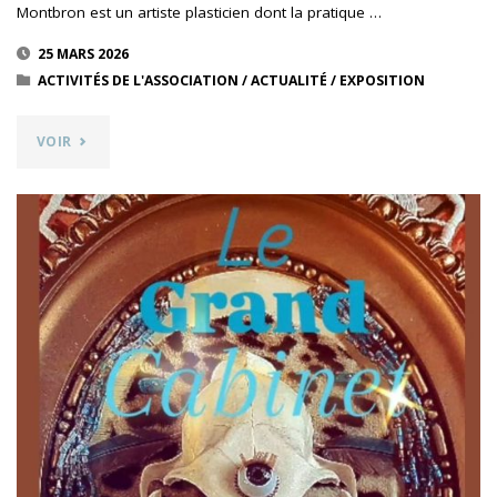
Montbron est un artiste plasticien dont la pratique …
25 MARS 2026
ACTIVITÉS DE L'ASSOCIATION
/
ACTUALITÉ
/
EXPOSITION
"SILLONS
VOIR
–
ADRIEN
DE
MONTBRON
/
27
MARS
–