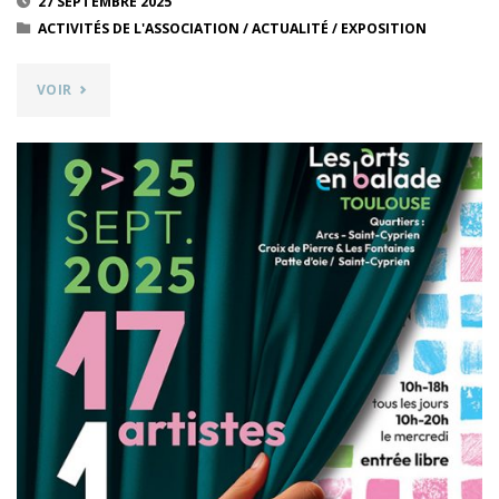
27 SEPTEMBRE 2025
ACTIVITÉS DE L'ASSOCIATION
/
ACTUALITÉ
/
EXPOSITION
"WEEK
VOIR
END
DES
ARTS
EN
BALADE
A
TOULOUSE"