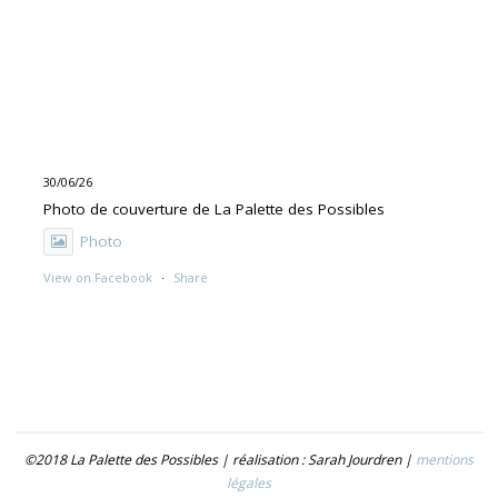
30/06/26
Photo de couverture de La Palette des Possibles
Photo
View on Facebook
·
Share
30/06/26
"UNE PEINTURE PRIMITIVE MAIS PAS TROP"
Exposition de Rolino Gaspari en deux volets :
- 30.06-19.07 : DOG DOG
©2018 La Palette des Possibles | réalisation : Sarah Jourdren |
mentions
- 21.07- 5.09 : TROUVER LE NOM
légales