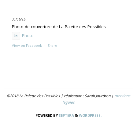
30/06/26
Photo de couverture de La Palette des Possibles
Photo
View on Facebook
·
Share
30/06/26
"UNE PEINTURE PRIMITIVE MAIS PAS TROP"
Exposition de Rolino Gaspari en deux volets :
- 30.06-19.07 : DOG DOG
©2018 La Palette des Possibles | réalisation : Sarah Jourdren |
mentions
- 21.07- 5.09 : TROUVER LE NOM
légales
Photo
POWERED BY
SEPTERA
&
WORDPRESS.
View on Facebook
·
Share