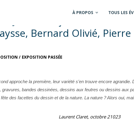
À PROPOS
TOUS LES É
t, Jean-François Bouvier,
aysse, Bernard Olivié, Pierre
POSITION
/
EXPOSITION PASSÉE
cond approche la première, leur variété s’en trouve encore agrandie.
, gravures, bandes dessinées, dessins aux feutres ou dessins aux pa
fête des facettes du dessin et de la nature. La nature ? Alors oui, ma
Laurent Claret, octobre 21023