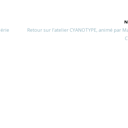
N
lérie
Retour sur l’atelier CYANOTYPE, animé par Ma
C