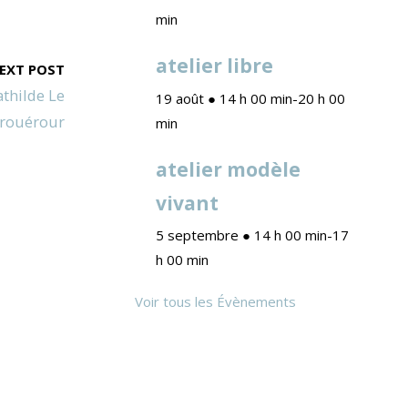
min
atelier libre
EXT POST
thilde Le
19 août ● 14 h 00 min
-
20 h 00
rouérour
min
atelier modèle
vivant
5 septembre ● 14 h 00 min
-
17
h 00 min
Voir tous les Évènements