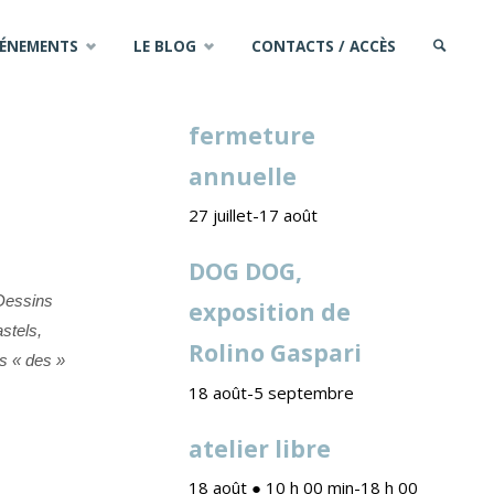
VÉNEMENTS
LE BLOG
CONTACTS / ACCÈS
PROCHAINS ÉVÈNEMENTS
fermeture
annuelle
27 juillet
-
17 août
DOG DOG,
 Dessins
exposition de
stels,
Rolino Gaspari
is « des »
18 août
-
5 septembre
atelier libre
18 août ● 10 h 00 min
-
18 h 00