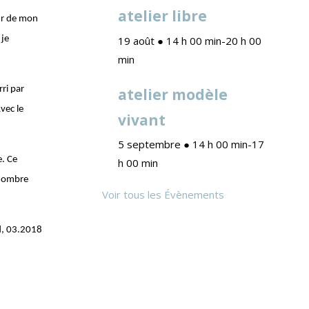
atelier libre
œur de mon
 je
19 août ● 14 h 00 min
-
20 h 00
min
ri par
atelier modèle
vec le
vivant
5 septembre ● 14 h 00 min
-
17
e. Ce
h 00 min
 nombre
Voir tous les Évènements
, 03.2018