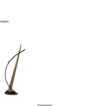
amatan
Trajectoire