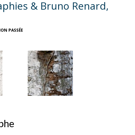
aphies & Bruno Renard,
ION PASSÉE
phe