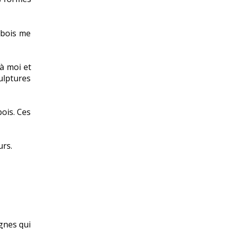
 bois me
 à moi et
ulptures
bois. Ces
urs.
gnes qui