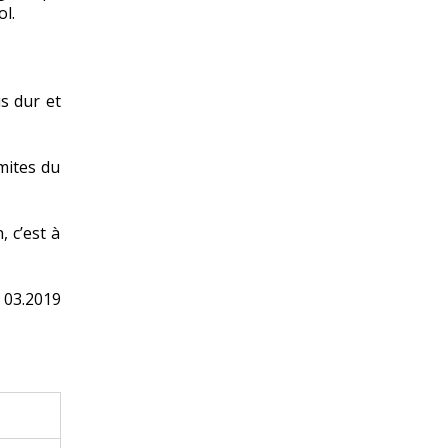
ol.
is dur et
mites du
 c’est à
 03.2019