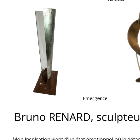
Emergence
Bruno RENARD, sculpteu
Mon inspiration vient d’un état émotionnel où le déta