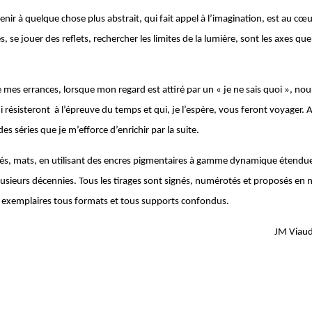
enir à quelque chose plus abstrait, qui fait appel à l’imagination, est au c
, se jouer des reflets, rechercher les limites de la lumière, sont les axes que
es errances, lorsque mon regard est attiré par un « je ne sais quoi », nour
 résisteront à l’épreuve du temps et qui, je l’espère, vous feront voyager. A
des séries que je m’efforce d’enrichir par la suite.
ifiés, mats, en utilisant des encres pigmentaires à gamme dynamique étendu
lusieurs décennies. Tous les tirages sont signés, numérotés et proposés en
 30 exemplaires tous formats et tous supports confondus.
JM Viaud