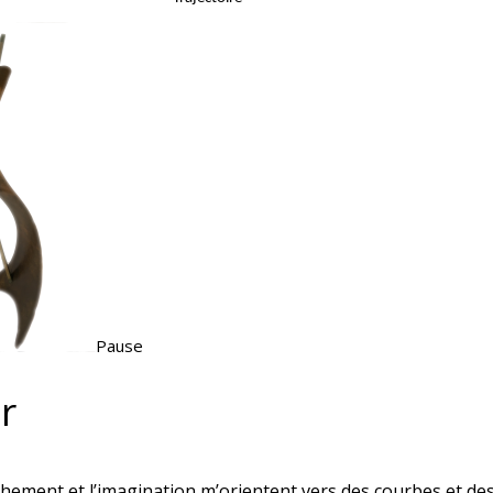
Pause
r
chement et l’imagination m’orientent vers des courbes et de