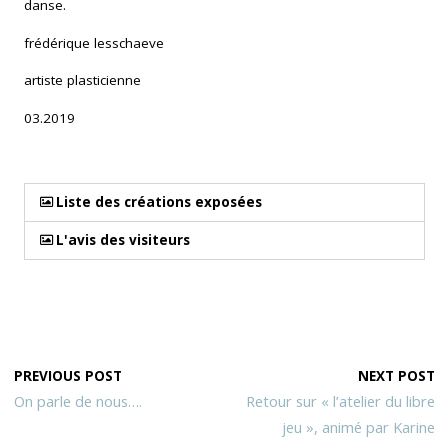
danse.
frédérique lesschaeve
artiste plasticienne
03.2019
Liste des créations exposées
L'avis des visiteurs
PREVIOUS POST
NEXT POST
On parle de nous….
Retour sur « l’atelier du libre
jeu », animé par Karine