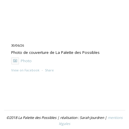
30/06/26
Photo de couverture de La Palette des Possibles
Photo
View on Facebook
·
Share
30/06/26
"UNE PEINTURE PRIMITIVE MAIS PAS TROP"
Exposition de Rolino Gaspari en deux volets :
- 30.06-19.07 : DOG DOG
©2018 La Palette des Possibles | réalisation : Sarah Jourdren |
mentions
- 21.07- 5.09 : TROUVER LE NOM
légales