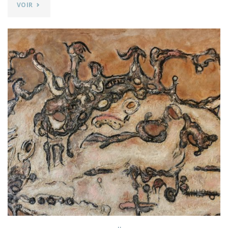
"PERFORMANCE
VOIR
DESSINÉE/COLLÉE…
ET
EXPOSÉE
DE
BERNARD
OLIVIÉ"