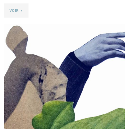
"LE
VOIR
GESTE
VEGETAL
–
PHOTOGRAPHIES
DE
SAMUEL
BRIEN"