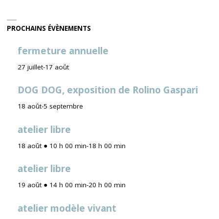
articles
PHOTOGRAPHIES
DE
PROCHAINS ÉVÈNEMENTS
VÉRONIQUE
fermeture annuelle
BRILL"
27 juillet
-
17 août
DOG DOG, exposition de Rolino Gaspari
18 août
-
5 septembre
atelier libre
18 août ● 10 h 00 min
-
18 h 00 min
atelier libre
19 août ● 14 h 00 min
-
20 h 00 min
atelier modèle vivant