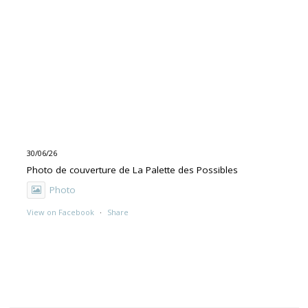
30/06/26
Photo de couverture de La Palette des Possibles
Photo
View on Facebook
·
Share
30/06/26
"UNE PEINTURE PRIMITIVE MAIS PAS TROP"
Exposition de Rolino Gaspari en deux volets :