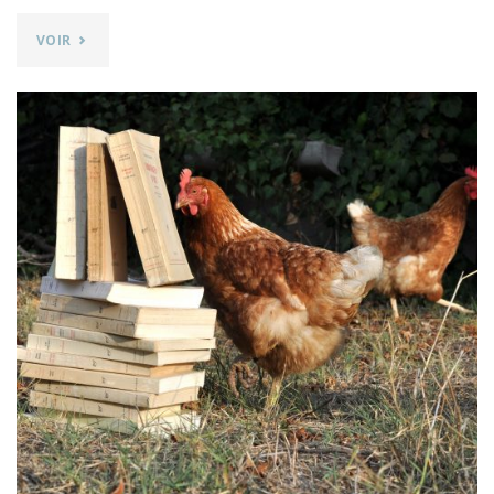
"Y
VOIR
ÊTRE
!
–
INSTALLATION
DE
CHRISTELLE
RICHARD-
DAUPHINOT"