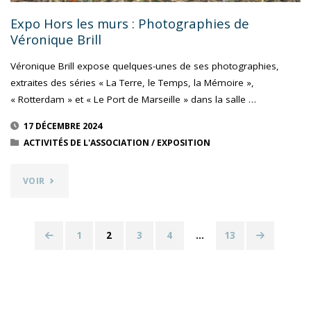
Expo Hors les murs : Photographies de
Véronique Brill
Véronique Brill expose quelques-unes de ses photographies,
extraites des séries « La Terre, le Temps, la Mémoire »,
« Rotterdam » et « Le Port de Marseille » dans la salle …
17 DÉCEMBRE 2024
ACTIVITÉS DE L'ASSOCIATION
/
EXPOSITION
"EXPO
VOIR
HORS
LES
1
2
3
4
…
13
Navigation
MURS
des
: