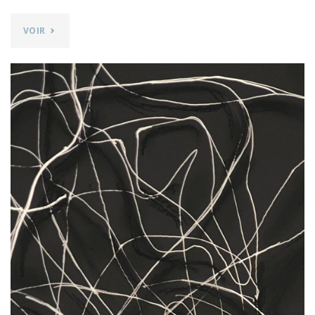
"EXPO
VOIR
HORS-
LES-
MURS
:
VOYAGE
–
PEINTURES
DE
ZAHRA
MAGSOUDI"