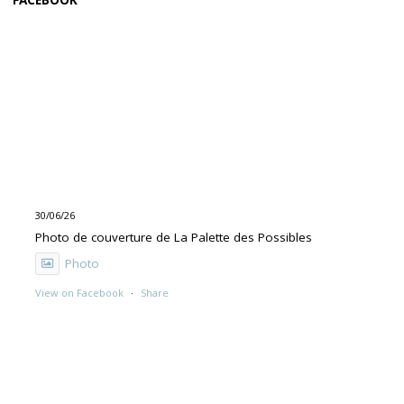
FACEBOOK
30/06/26
Photo de couverture de La Palette des Possibles
Photo
View on Facebook
·
Share
30/06/26
"UNE PEINTURE PRIMITIVE MAIS PAS TROP"
Exposition de Rolino Gaspari en deux volets :