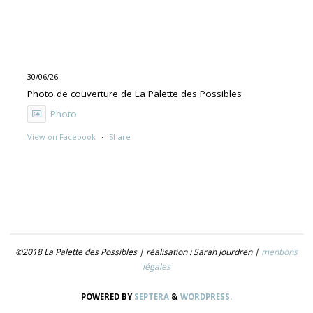
30/06/26
Photo de couverture de La Palette des Possibles
Photo
View on Facebook
·
Share
30/06/26
"UNE PEINTURE PRIMITIVE MAIS PAS TROP"
Exposition de Rolino Gaspari en deux volets :
- 30.06-19.07 : DOG DOG
©2018 La Palette des Possibles | réalisation : Sarah Jourdren |
mentions
- 21.07- 5.09 : TROUVER LE NOM
légales
Photo
POWERED BY
SEPTERA
&
WORDPRESS.
View on Facebook
·
Share