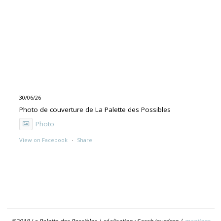
30/06/26
Photo de couverture de La Palette des Possibles
Photo
View on Facebook
·
Share
30/06/26
"UNE PEINTURE PRIMITIVE MAIS PAS TROP"
Exposition de Rolino Gaspari en deux volets :
- 30.06-19.07 : DOG DOG