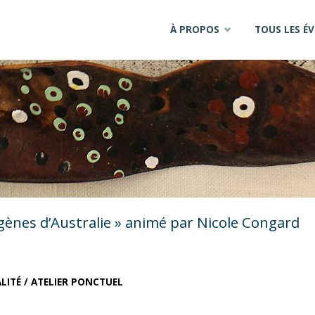
Skip
À PROPOS
TOUS LES É
to
content
rigènes d’Australie » animé par Nicole Congard
LITÉ
/
ATELIER PONCTUEL