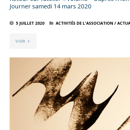
PAR
Journer samedi 14 mars 2020
NICOLE
5 JUILLET 2020
ACTIVITÉS DE L'ASSOCIATION
/
ACTUA
CONGARD
SAMEDI
"RETOUR
VOIR
20
SUR
JUIN
L’ATELIER
2020"
« VOLUME
–
D’APRÈS
L’HOMME
QUI