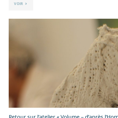
"RETOUR
VOIR
SUR
L’ATELIER
« A
LA
MANIÈRE
DES
ABORIGÈNES
D’AUSTRALIE »
ANIMÉ
Retour sur l’atelier « Volume – d’après l’H