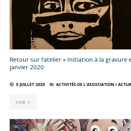
LA
2020"
CALLIGRAPHIE
ARABE »
ANIMÉ
PAR
Retour sur l’atelier « Initiation à la gravure
JULIEN
janvier 2020
SAMEDI
5 JUILLET 2020
ACTIVITÉS DE L'ASSOCIATION
/
ACTUA
12
"RETOUR
VOIR
FÉVRIER
SUR
2020"
L’ATELIER