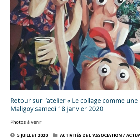
« INITIATION
À
LA
GRAVURE
EN
TAILLE
DIRECTE »
Retour sur l’atelier « Le collage comme un
ANIMÉ
Maligoy samedi 18 janvier 2020
PAR
Photos à venir
SERGE
5 JUILLET 2020
ACTIVITÉS DE L'ASSOCIATION
/
ACTUA