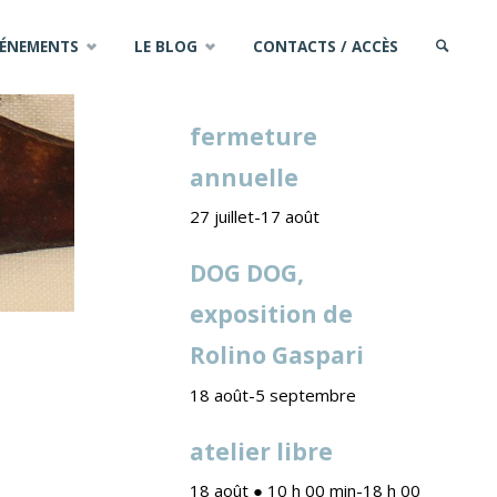
VÉNEMENTS
LE BLOG
CONTACTS / ACCÈS
PROCHAINS ÉVÈNEMENTS
fermeture
SEARCH
annuelle
27 juillet
-
17 août
DOG DOG,
exposition de
Rolino Gaspari
18 août
-
5 septembre
atelier libre
18 août ● 10 h 00 min
-
18 h 00