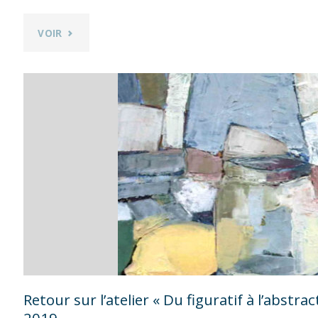
ALLAIN
"RETOUR
VOIR
SAMEDI
SUR
25
L’ATELIER
JANVIER
« LE
2020"
COLLAGE
COMME
UNE
AUTRE
MANIÈRE
Retour sur l’atelier « Du figuratif à l’abst
DE