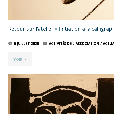
MARCHE
DE
Retour sur l’atelier « Initiation à la callig
GIACOMETTI »
5 JUILLET 2020
ACTIVITÉS DE L'ASSOCIATION
/
ACTUA
ANIMÉ
PAR
"RETOUR
VOIR
CLAIRE
SUR
JOURNER
L’ATELIER
SAMEDI
« INITIATION
14
À
MARS