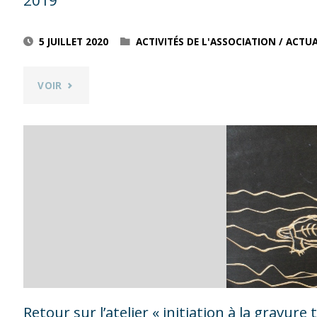
2019
PEINDRE »
5 JUILLET 2020
ACTIVITÉS DE L'ASSOCIATION
/
ACTUA
ANIMÉ
"RETOUR
VOIR
PAR
SUR
LAURENT
L’ATELIER
MALIGOY
« DU
SAMEDI
FIGURATIF
18
À
JANVIER
L’ABSTRACTION »
2020"
ANIMÉ
Retour sur l’atelier « initiation à la gravure 