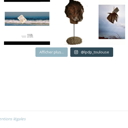
Afficher plus...
@lpdp_toulouse
ntions légales