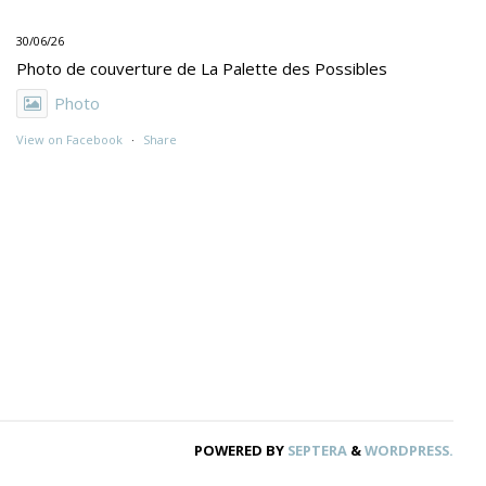
30/06/26
Photo de couverture de La Palette des Possibles
Photo
View on Facebook
·
Share
30/06/26
"UNE PEINTURE PRIMITIVE MAIS PAS TROP"
Exposition de Rolino Gaspari en deux volets :
- 30.06-19.07 : DOG DOG
- 21.07- 5.09 : TROUVER LE NOM
Photo
View on Facebook
·
Share
POWERED BY
SEPTERA
&
WORDPRESS.