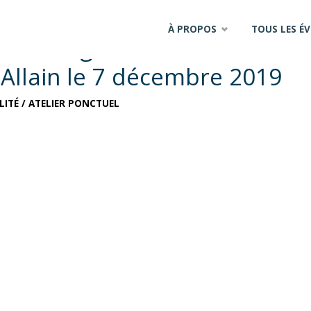
Skip
À PROPOS
TOUS LES É
tion à la gravure taille
to
 Allain le 7 décembre 2019
content
LITÉ
/
ATELIER PONCTUEL