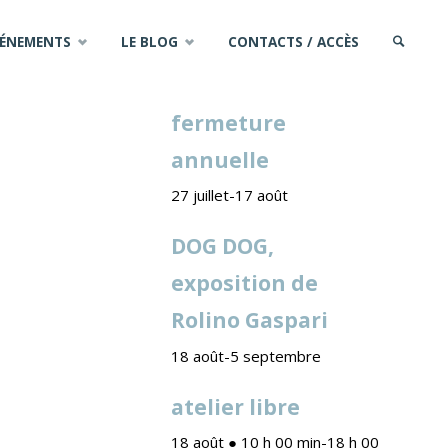
VÉNEMENTS
LE BLOG
CONTACTS / ACCÈS
PROCHAINS ÉVÈNEMENTS
fermeture
SEARCH
annuelle
27 juillet
-
17 août
DOG DOG,
exposition de
Rolino Gaspari
18 août
-
5 septembre
atelier libre
18 août ● 10 h 00 min
-
18 h 00