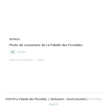
30/06/26
Photo de couverture de La Palette des Possibles
Photo
View on Facebook
·
Share
30/06/26
"UNE PEINTURE PRIMITIVE MAIS PAS TROP"
Exposition de Rolino Gaspari en deux volets :
- 30.06-19.07 : DOG DOG
©2018 La Palette des Possibles | réalisation : Sarah Jourdren |
mentions
- 21.07- 5.09 : TROUVER LE NOM
légales