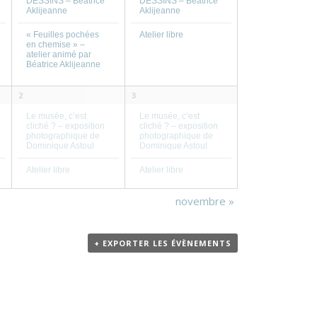
DESSINS – Béatrice
DESSINS – Béatrice
Aklijeanne
Aklijeanne
Atelier libre
« Feuilles pochées
en chemise » –
atelier animé par
Béatrice Aklijeanne
2
3
Le musée, c’est
Le musée, c’est
cliché ? – exposition
cliché ? – exposition
photographique de
photographique de
Dominique Astoul
Dominique Astoul
Atelier libre
Atelier libre
novembre
»
+ EXPORTER LES ÉVÈNEMENTS