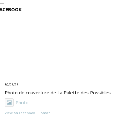
ACEBOOK
30/06/26
Photo de couverture de La Palette des Possibles
Photo
View on Facebook
·
Share
30/06/26