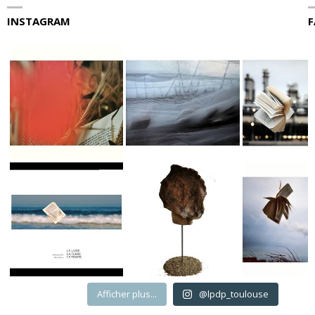
INSTAGRAM
F
Afficher plus...
@lpdp_toulouse