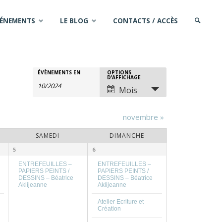
VÉNEMENTS
LE BLOG
CONTACTS / ACCÈS
SEARCH
ÉVÈNEMENTS EN
OPTIONS
Rechercher
Recherche
Navigation
D’AFFICHAGE
Mois
Évènements
de
et
novembre
»
vues
navigation
SAMEDI
DIMANCHE
évènement
5
6
de
ENTREFEUILLES –
ENTREFEUILLES –
PAPIERS PEINTS /
PAPIERS PEINTS /
DESSINS – Béatrice
DESSINS – Béatrice
vues
Aklijeanne
Aklijeanne
Atelier Ecriture et
Évènements
Création