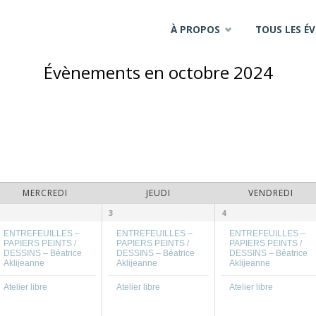
Skip
À PROPOS
TOUS LES É
to
Évènements en octobre 2024
content
MERCREDI
JEUDI
VENDREDI
3
4
ENTREFEUILLES –
ENTREFEUILLES –
ENTREFEUILLES –
PAPIERS PEINTS /
PAPIERS PEINTS /
PAPIERS PEINTS /
DESSINS – Béatrice
DESSINS – Béatrice
DESSINS – Béatrice
Aklijeanne
Aklijeanne
Aklijeanne
Atelier libre
Atelier libre
Atelier libre