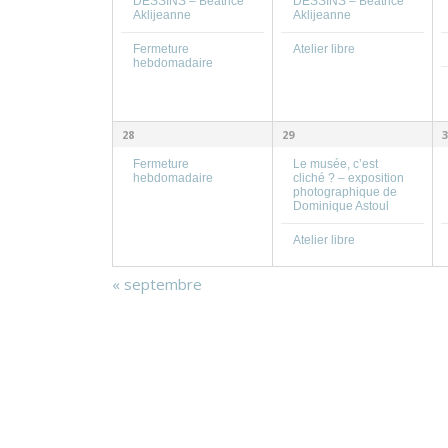
DESSINS – Béatrice
DESSINS – Béatrice
Aklijeanne
Aklijeanne
Fermeture
Atelier libre
hebdomadaire
28
29
3
Fermeture
Le musée, c’est
hebdomadaire
cliché ? – exposition
photographique de
Dominique Astoul
Atelier libre
«
septembre