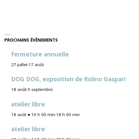
SEVESTRE
des
ET
articles
VANESSA
TAVERNE"
PROCHAINS ÉVÈNEMENTS
fermeture annuelle
27 juillet
-
17 août
DOG DOG, exposition de Rolino Gaspari
18 août
-
5 septembre
atelier libre
18 août ● 10 h 00 min
-
18 h 00 min
atelier libre