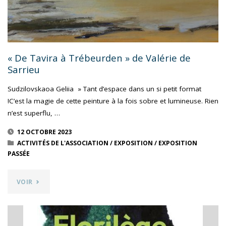
CLARET,
SÉVERINE
FRAYSSE,
« De Tavira à Trébeurden » de Valérie de
Sarrieu
BERNARD
Sudzilovskaoa Geliia » Tant d’espace dans un si petit format
OLIVIÉ,
!C’est la magie de cette peinture à la fois sobre et lumineuse. Rien
n’est superflu, …
PIERRE
12 OCTOBRE 2023
RAYMOND"
ACTIVITÉS DE L'ASSOCIATION
/
EXPOSITION
/
EXPOSITION
PASSÉE
"« DE
VOIR
TAVIRA
À