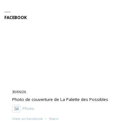
FACEBOOK
30/06/26
Photo de couverture de La Palette des Possibles
Photo
View on Facebook
·
Share
30/06/26