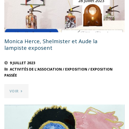
PHOTOGRAPHIQUE"
Monica Herce, Shelmister et Aude la
lampiste exposent
9 JUILLET 2023
ACTIVITÉS DE L'ASSOCIATION
/
EXPOSITION
/
EXPOSITION
PASSÉE
"MONICA
VOIR
HERCE,
SHELMISTER
ET