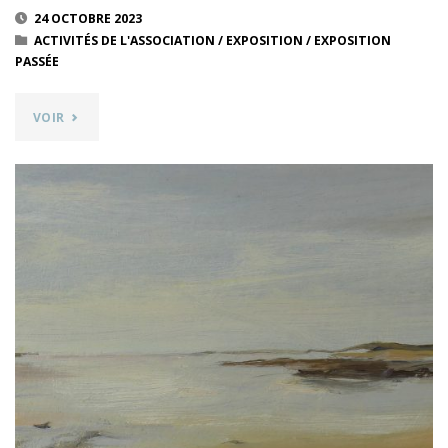
24 OCTOBRE 2023
ACTIVITÉS DE L'ASSOCIATION
/
EXPOSITION
/
EXPOSITION
PASSÉE
"DES
VOIR
NATURES
–
ODILE
BOUCHET,
JEAN-
FRANÇOIS
BOUVIER,
LAURENT