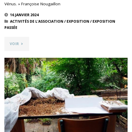
Vénus. » Françoise Nougaillon
16 JANVIER 2024
ACTIVITÉS DE L'ASSOCIATION
/
EXPOSITION
/
EXPOSITION
PASSÉE
"AUTOUR
VOIR
DE
VÉNUS
–
SCULPTURES,
DESSINS,
COLLAGES
ET