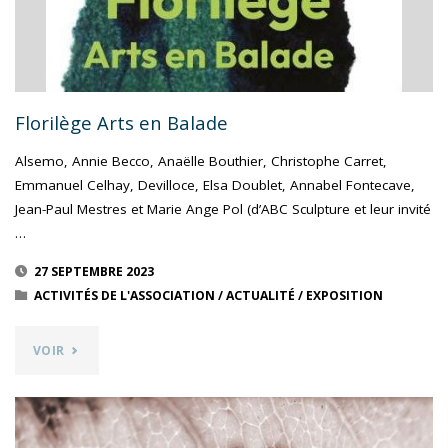
TRÉBEURDEN »
DE
VALÉRIE
Florilège Arts en Balade
DE
Alsemo, Annie Becco, Anaëlle Bouthier, Christophe Carret,
Emmanuel Celhay, Devilloce, Elsa Doublet, Annabel Fontecave,
SARRIEU"
Jean-Paul Mestres et Marie Ange Pol (d’ABC Sculpture et leur invité
…
27 SEPTEMBRE 2023
ACTIVITÉS DE L'ASSOCIATION
/
ACTUALITÉ
/
EXPOSITION
"FLORILÈGE
VOIR
ARTS
EN