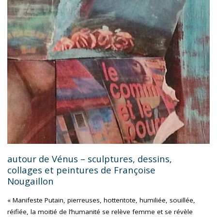
–
INSTALLATION
TEXTILE
DE
CORINNE
BERTHÉAS"
autour de Vénus – sculptures, dessins,
collages et peintures de Françoise
Nougaillon
« Manifeste Putain, pierreuses, hottentote, humiliée, souillée,
réifiée, la moitié de l’humanité se relève femme et se révèle