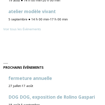
19 août ● 14 h 00 min
-
20 h 00 min
atelier modèle vivant
5 septembre ● 14 h 00 min
-
17 h 00 min
Voir tous les Évènements
PROCHAINS ÉVÉNEMENTS
fermeture annuelle
27 juillet
-
17 août
DOG DOG, exposition de Rolino Gaspari
18 août
-
5 septembre