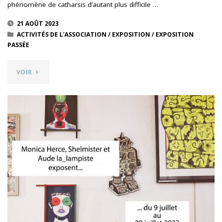
phénomène de catharsis d’autant plus difficile …
21 AOÛT 2023
ACTIVITÉS DE L'ASSOCIATION
/
EXPOSITION
/
EXPOSITION
PASSÉE
"AINSI
VOIR
VA
LA
VIE,
DANIÈLE
BOUCON
–
RÉCIT