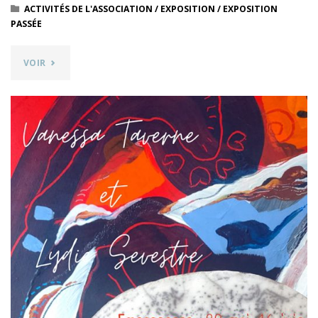
ACTIVITÉS DE L'ASSOCIATION
/
EXPOSITION
/
EXPOSITION
PASSÉE
"« MONSTRE-
VOIR
TOI »
&
PASSEPORT
POUR
L’ART"