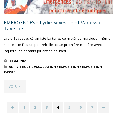
EMERGENCES – Lydie Sevestre et Vanessa
Taverne
Lydie Sevestre, céramiste La terre, ce matériau magique, même
si quelque fois un peu rebelle, cette première matière avec
laquelle les enfants jouent en sautant …
30 MAI 2023
ACTIVITÉS DE L'ASSOCIATION
/
EXPOSITION
/
EXPOSITION
PASSÉE
"EMERGENCES
VOIR
–
LYDIE
1
2
3
4
5
6
7
Navigation